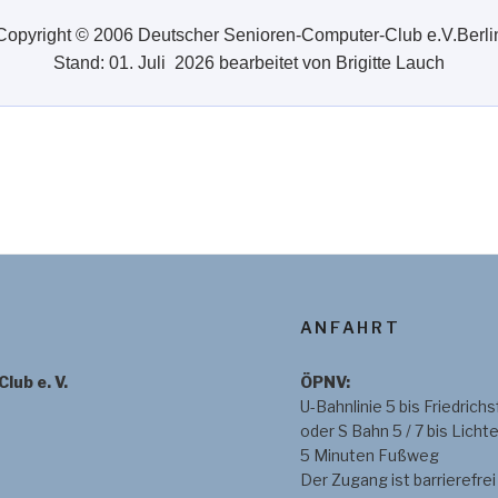
Copyright © 2006 Deutscher Senioren-Computer-Club e.V.Berli
Stand: 01. Juli 2026 bearbeitet von Brigitte Lauch
ANFAHRT
ub e. V.
ÖPNV:
U-Bahnlinie 5 bis Friedrichs
oder S Bahn 5 / 7 bis Lich
5 Minuten Fußweg
Der Zugang ist barrierefrei