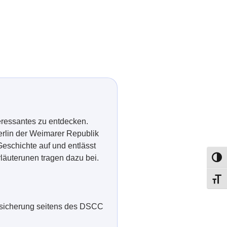
eressantes zu entdecken.
erlin der Weimarer Republik
Geschichte auf und entlässt
läuterunen tragen dazu bei.
Umsch
Schri
ersicherung seitens des DSCC