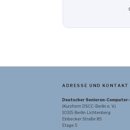
ADRESSE UND KONTAKT
Deutscher Senioren-Computer-Cl
(Kurzform DSCC-Berlin e. V.)
10315 Berlin-Lichtenberg
Einbecker Straße 85
Etage 5