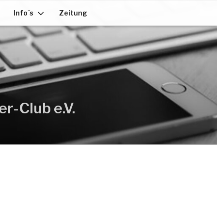
Info´s
Zeitung
-Club e.V.